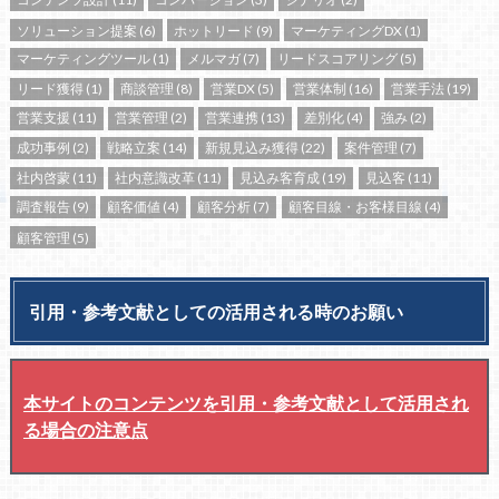
ソリューション提案
(6)
ホットリード
(9)
マーケティングDX
(1)
マーケティングツール
(1)
メルマガ
(7)
リードスコアリング
(5)
リード獲得
(1)
商談管理
(8)
営業DX
(5)
営業体制
(16)
営業手法
(19)
営業支援
(11)
営業管理
(2)
営業連携
(13)
差別化
(4)
強み
(2)
成功事例
(2)
戦略立案
(14)
新規見込み獲得
(22)
案件管理
(7)
社内啓蒙
(11)
社内意識改革
(11)
見込み客育成
(19)
見込客
(11)
調査報告
(9)
顧客価値
(4)
顧客分析
(7)
顧客目線・お客様目線
(4)
顧客管理
(5)
引用・参考文献としての活用される時のお願い
本サイトのコンテンツを引用・参考文献として活用され
る場合の注意点