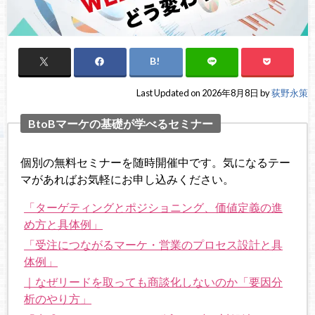
Last Updated on 2026年8月8日 by
荻野永策
BtoBマーケの基礎が学べるセミナー
個別の無料セミナーを随時開催中です。気になるテー
マがあればお気軽にお申し込みください。
「ターゲティングとポジショニング、価値定義の進
め方と具体例」
「受注につながるマーケ・営業のプロセス設計と具
体例」
｜なぜリードを取っても商談化しないのか「要因分
析のやり方」