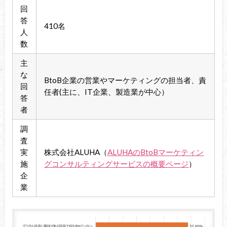
回
答
410名
人
数
主
な
BtoB企業の営業やマーケティングの担当者、責
回
任者(主に、IT企業、製造業が中心）
答
者
調
査
実
株式会社ALUHA（
ALUHAのBtoBマーケティン
施
グコンサルティングサービスの概要ページ
）
企
業