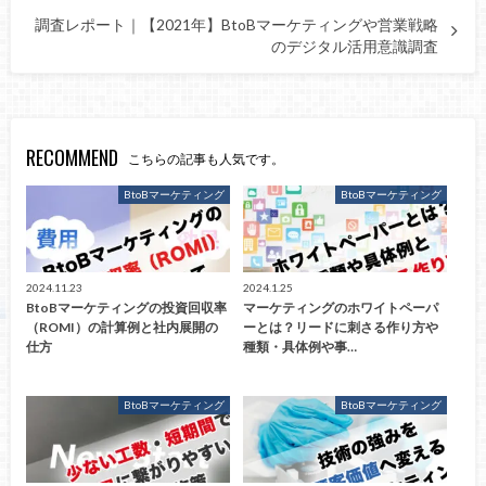
調査レポート｜【2021年】BtoBマーケティングや営業戦略
のデジタル活用意識調査
RECOMMEND
こちらの記事も人気です。
BtoBマーケティング
BtoBマーケティング
2024.11.23
2024.1.25
BtoBマーケティングの投資回収率
マーケティングのホワイトペーパ
（ROMI）の計算例と社内展開の
ーとは？リードに刺さる作り方や
仕方
種類・具体例や事…
BtoBマーケティング
BtoBマーケティング