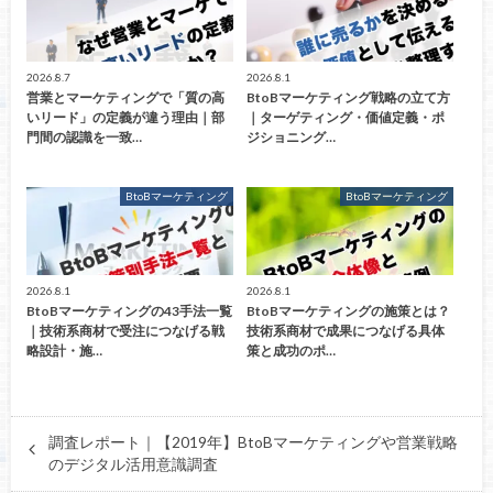
2026.8.7
2026.8.1
営業とマーケティングで「質の高
BtoBマーケティング戦略の立て方
いリード」の定義が違う理由｜部
｜ターゲティング・価値定義・ポ
門間の認識を一致…
ジショニング…
BtoBマーケティング
BtoBマーケティング
2026.8.1
2026.8.1
BtoBマーケティングの43手法一覧
BtoBマーケティングの施策とは？
｜技術系商材で受注につなげる戦
技術系商材で成果につなげる具体
略設計・施…
策と成功のポ…
調査レポート｜【2019年】BtoBマーケティングや営業戦略
のデジタル活用意識調査