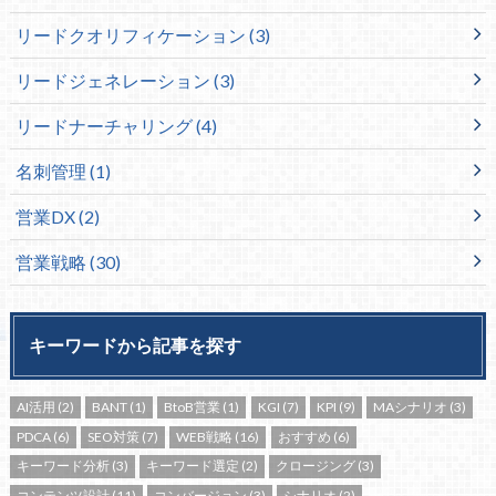
リードクオリフィケーション
(3)
リードジェネレーション
(3)
リードナーチャリング
(4)
名刺管理
(1)
営業DX
(2)
営業戦略
(30)
キーワードから記事を探す
AI活用
(2)
BANT
(1)
BtoB営業
(1)
KGI
(7)
KPI
(9)
MAシナリオ
(3)
PDCA
(6)
SEO対策
(7)
WEB戦略
(16)
おすすめ
(6)
キーワード分析
(3)
キーワード選定
(2)
クロージング
(3)
コンテンツ設計
(11)
コンバージョン
(3)
シナリオ
(2)