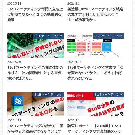
2022.5.14
2026.8.1
BtoBマーケティング部門の立ち上
製造業のBtoBマーケティング戦略
げ初期でやるべき２つの効果的な
の立て方｜難しいと言われる理
施策
由・成功事例か…
BtoBマーケティング
BtoBマーケティング
2023.6.30
2024.1.13
BtoBマーケティングの推進体制の
BtoBマーケティングや営業で「な
作り方｜社内関係者に対する重要
ぜ売れないのか？」「どうすれば
性の浸透とリ…
売れるのか？…
BtoBマーケティング
BtoBマーケティング
2025.1.24
2025.1.6
BtoBマーケティングの始め方「何
調査レポート｜【2024年】BtoB
からやると効果がでるか？どうす
マーケティングや営業戦略のデジ