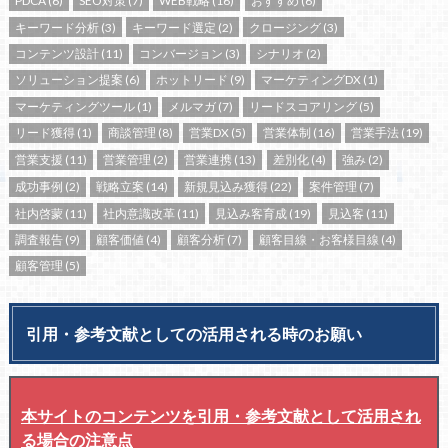
PDCA
(6)
SEO対策
(7)
WEB戦略
(16)
おすすめ
(6)
キーワード分析
(3)
キーワード選定
(2)
クロージング
(3)
コンテンツ設計
(11)
コンバージョン
(3)
シナリオ
(2)
ソリューション提案
(6)
ホットリード
(9)
マーケティングDX
(1)
マーケティングツール
(1)
メルマガ
(7)
リードスコアリング
(5)
リード獲得
(1)
商談管理
(8)
営業DX
(5)
営業体制
(16)
営業手法
(19)
営業支援
(11)
営業管理
(2)
営業連携
(13)
差別化
(4)
強み
(2)
成功事例
(2)
戦略立案
(14)
新規見込み獲得
(22)
案件管理
(7)
社内啓蒙
(11)
社内意識改革
(11)
見込み客育成
(19)
見込客
(11)
調査報告
(9)
顧客価値
(4)
顧客分析
(7)
顧客目線・お客様目線
(4)
顧客管理
(5)
引用・参考文献としての活用される時のお願い
本サイトのコンテンツを引用・参考文献として活用され
る場合の注意点