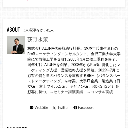
ABOUT
この記事をかいた人
荻野永策
株式会社ALUHA代表取締役社長。1979年兵庫生まれの
BtoBマーケティングコンサルタント。金沢工業大学大学
院にて情報工学を専攻し2003年3月に修士課程を修了。
同年4月にALUHAを創業。2008年からBtoBに特化したマ
ーケティング支援、営業戦略支援を開始。2025年7月に
顧客の質と量のバランスを重視するBBM（バランスベー
スドマーケティング）を考案。大手IT企業、製造業（日
立Gr、富士フイルムGr、キヤノンGr、積水Grなど）を
顧客に持つ。
→セミナー講演実績
｜
→コンサル実績
WebSite
Twitter
Facebook