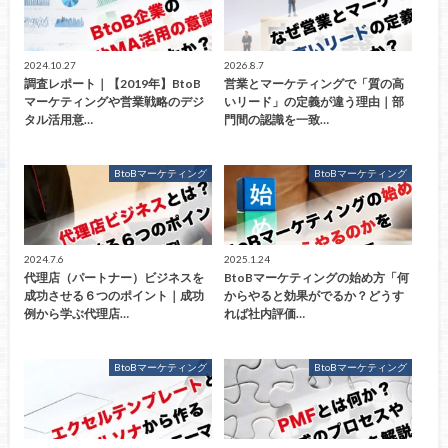
2024.10.27
2026.8.7
調査レポート｜【2019年】BtoB
営業とマーケティングで「質の高
マーケティングや営業戦略のデジ
いリード」の定義が違う理由｜部
タル活用意…
門間の認識を一致…
BtoBマーケティング
BtoBマーケティング
2024.7.6
2025.1.24
代理店（パートナー）ビジネスを
BtoBマーケティングの始め方「何
成功させる６つのポイント｜成功
からやると効果がでるか？どうす
例から学ぶ代理店…
れば社内評価…
BtoBマーケティング
BtoBマーケティング