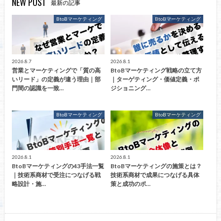
NEW POST
最新の記事
BtoBマーケティング
BtoBマーケティング
2026.8.7
2026.8.1
営業とマーケティングで「質の高
BtoBマーケティング戦略の立て方
いリード」の定義が違う理由｜部
｜ターゲティング・価値定義・ポ
門間の認識を一致…
ジショニング…
BtoBマーケティング
BtoBマーケティング
2026.8.1
2026.8.1
BtoBマーケティングの43手法一覧
BtoBマーケティングの施策とは？
｜技術系商材で受注につなげる戦
技術系商材で成果につなげる具体
略設計・施…
策と成功のポ…