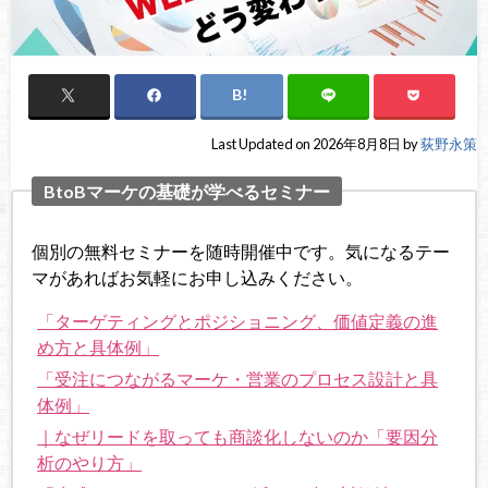
Last Updated on 2026年8月8日 by
荻野永策
BtoBマーケの基礎が学べるセミナー
個別の無料セミナーを随時開催中です。気になるテー
マがあればお気軽にお申し込みください。
「ターゲティングとポジショニング、価値定義の進
め方と具体例」
「受注につながるマーケ・営業のプロセス設計と具
体例」
｜なぜリードを取っても商談化しないのか「要因分
析のやり方」