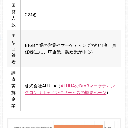
回
答
224名
人
数
主
な
BtoB企業の営業やマーケティングの担当者、責
回
任者(主に、IT企業、製造業が中心）
答
者
調
査
実
株式会社ALUHA（
ALUHAのBtoBマーケティン
施
グコンサルティングサービスの概要ページ
）
企
業