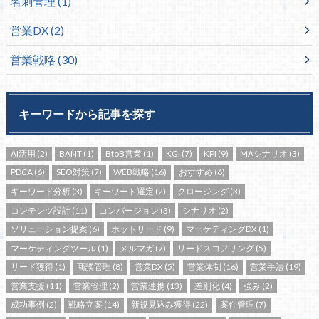
名刺管理
(1)
営業DX
(2)
営業戦略
(30)
キーワードから記事を探す
AI活用
(2)
BANT
(1)
BtoB営業
(1)
KGI
(7)
KPI
(9)
MAシナリオ
(3)
PDCA
(6)
SEO対策
(7)
WEB戦略
(16)
おすすめ
(6)
キーワード分析
(3)
キーワード選定
(2)
クロージング
(3)
コンテンツ設計
(11)
コンバージョン
(3)
シナリオ
(2)
ソリューション提案
(6)
ホットリード
(9)
マーケティングDX
(1)
マーケティングツール
(1)
メルマガ
(7)
リードスコアリング
(5)
リード獲得
(1)
商談管理
(8)
営業DX
(5)
営業体制
(16)
営業手法
(19)
営業支援
(11)
営業管理
(2)
営業連携
(13)
差別化
(4)
強み
(2)
成功事例
(2)
戦略立案
(14)
新規見込み獲得
(22)
案件管理
(7)