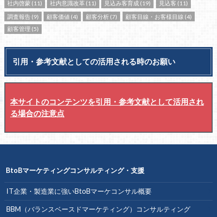
社内啓蒙
(11)
社内意識改革
(11)
見込み客育成
(19)
見込客
(11)
調査報告
(9)
顧客価値
(4)
顧客分析
(7)
顧客目線・お客様目線
(4)
顧客管理
(5)
引用・参考文献としての活用される時のお願い
本サイトのコンテンツを引用・参考文献として活用され
る場合の注意点
BtoBマーケティングコンサルティング・支援
IT企業・製造業に強いBtoBマーケコンサル概要
BBM（バランスベースドマーケティング）コンサルティング