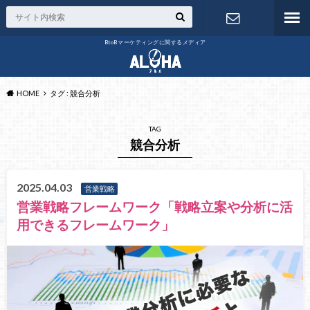
BtoBマーケティングに関するメディア
お問い合わ
せ
HOME
タグ : 競合分析
TAG
競合分析
2025.04.03
営業戦略
営業戦略フレームワーク「戦略立案や分析に活
用できるフレームワーク」